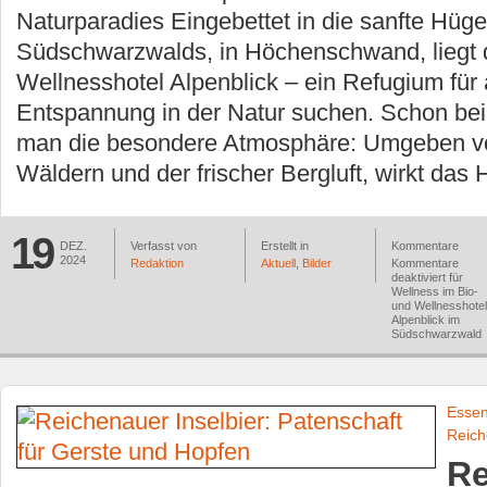
Naturparadies Eingebettet in die sanfte Hüge
Südschwarzwalds, in Höchenschwand, liegt 
Wellnesshotel Alpenblick – ein Refugium für 
Entspannung in der Natur suchen. Schon bei 
man die besondere Atmosphäre: Umgeben vo
Wäldern und der frischer Bergluft, wirkt das 
19
DEZ.
Verfasst von
Erstellt in
Kommentare
2024
Redaktion
Aktuell
,
Bilder
Kommentare
deaktiviert
für
Wellness im Bio-
und Wellnesshotel
Alpenblick im
Südschwarzwald
Essen
Reic
Re