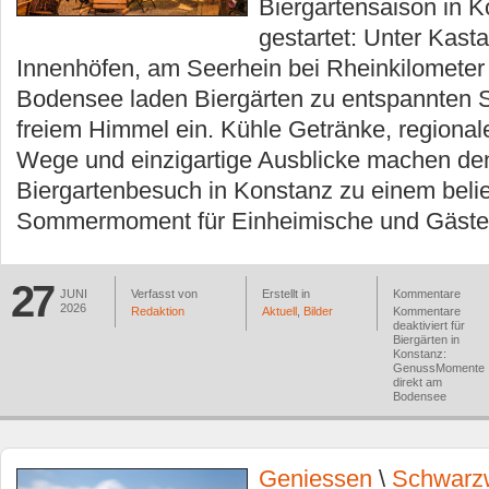
Biergartensaison in K
gestartet: Unter Kast
Innenhöfen, am Seerhein bei Rheinkilometer 
Bodensee laden Biergärten zu entspannten 
freiem Himmel ein. Kühle Getränke, regional
Wege und einzigartige Ausblicke machen de
Biergartenbesuch in Konstanz zu einem beli
Sommermoment für Einheimische und Gäste
27
JUNI
Verfasst von
Erstellt in
Kommentare
2026
Redaktion
Aktuell
,
Bilder
Kommentare
deaktiviert
für
Biergärten in
Konstanz:
GenussMomente
direkt am
Bodensee
Geniessen
\
Schwarz