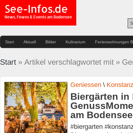
See-Infos.de
News, Fewos & Events am Bodensee
Start
Aktuell
Bilder
Kulinarium
Ferienwohnungen 
Start
» Artikel verschlagwortet mit » G
Geniessen
\
Konstan
Biergärten in
GenussMomen
am Bodensee
#biergarten #konstan