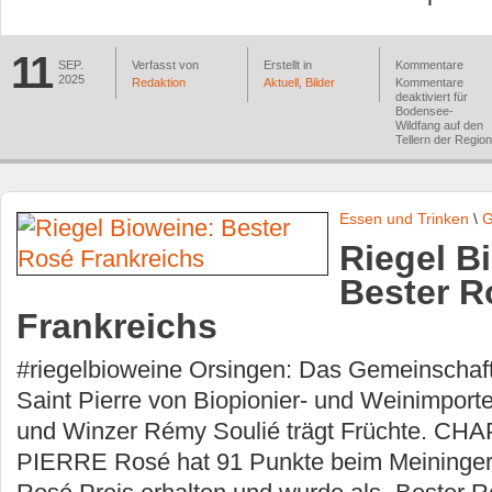
11
SEP.
Verfasst von
Erstellt in
Kommentare
2025
Redaktion
Aktuell
,
Bilder
Kommentare
deaktiviert
für
Bodensee-
Wildfang auf den
Tellern der Region
Essen und Trinken
\
G
Riegel B
Bester R
Frankreichs
#riegelbioweine Orsingen: Das Gemeinschaft
Saint Pierre von Biopionier- und Weinimporte
und Winzer Rémy Soulié trägt Früchte. C
PIERRE Rosé hat 91 Punkte beim Meiningers