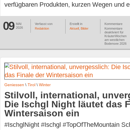
verfügbaren Produkten, kurzen Wegen und e
09
MAI
Verfasst von
Erstellt in
Kommentare
2026
Redaktion
Aktuell
,
Bilder
Kommentare
deaktiviert
für
KräuterWochen
am westlichen
Bodensee 2026
Geniessen
\
Tirol
\
Winter
Stilvoll, international, unve
Die Ischgl Night läutet das 
Wintersaison ein
#IschglNight #Ischgl #TopOfTheMountain Sc