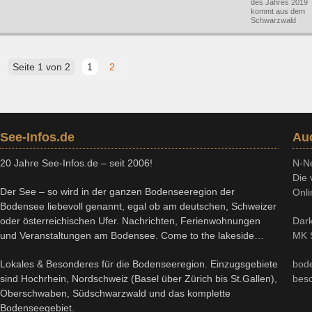
des Jahres 2019
kommt aus dem
Schwarzwald
Seite 1 von 2
1
2
See-Infos.de
Au
20 Jahre See-Infos.de – seit 2006!
N-N
Die 
Der See – so wird in der ganzen Bodenseeregion der
Onli
Bodensee liebevoll genannt, egal ob am deutschen, Schweizer
oder österreichischen Ufer. Nachrichten, Ferienwohnungen
Dark
und Veranstaltungen am Bodensee. Come to the lakeside…
MK S
Lokales & Besonderes für die Bodenseeregion. Einzugsgebiete
bod
sind Hochrhein, Nordschweiz (Basel über Zürich bis St.Gallen),
bes
Oberschwaben, Südschwarzwald und das komplette
Bodenseegebiet.