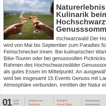
Naturerlebnis 
Kulinarik bei
Hochschwarz
Genusssomm
#schwarzwald Der H
wird von Mai bis September zum Paradies fü
Feinschmecker:innen. Bei kulinarischen Wa
Bike-Touren oder bei genussvollen Picknicks 
Rahmen des Hochschwarzwälder Genussso
als gutes Essen im Mittelpunkt: An ausgewäh
wird bei insgesamt 15 Events Genuss mit La
Atmosphäre verbunden. Inmitten der Natur e
01
JUNI
Verfasst von
Erstellt in
Kommentare
2026
Redaktion
Aktuell
,
Bilder
Kommentare