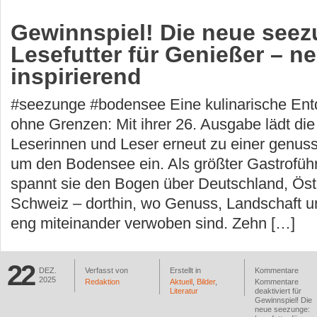
Gewinnspiel! Die neue seez
Lesefutter für Genießer – n
inspirierend
#seezunge #bodensee Eine kulinarische Ent
ohne Grenzen: Mit ihrer 26. Ausgabe lädt di
Leserinnen und Leser erneut zu einer genuss
um den Bodensee ein. Als größter Gastrofüh
spannt sie den Bogen über Deutschland, Öst
Schweiz – dorthin, wo Genuss, Landschaft un
eng miteinander verwoben sind. Zehn […]
22
DEZ.
Verfasst von
Erstellt in
Kommentare
2025
Redaktion
Aktuell
,
Bilder
,
Kommentare
Literatur
deaktiviert
für
Gewinnspiel! Die
neue seezunge: