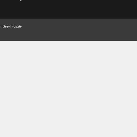
↑
See-Infos.de