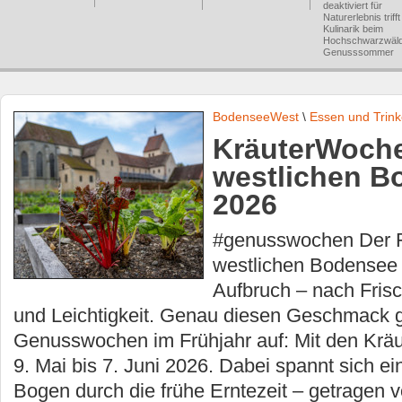
deaktiviert
für
Naturerlebnis trifft
Kulinarik beim
Hochschwarzwäl
Genusssommer
BodenseeWest
\
Essen und Trin
KräuterWoch
westlichen B
2026
#genusswochen Der F
westlichen Bodensee
Aufbruch – nach Fris
und Leichtigkeit. Genau diesen Geschmack g
Genusswochen im Frühjahr auf: Mit den Kr
9. Mai bis 7. Juni 2026. Dabei spannt sich e
Bogen durch die frühe Erntezeit – getragen v