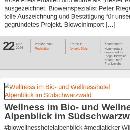
Rosé Preis erhalten und wurde als „Bester R
ausgezeichnet. Bioweinspezialist Peter Riegel
tolle Auszeichnung und Bestätigung für unse
gegründetes Projekt. Bioweinimport […]
22
DEZ.
Verfasst von
Erstellt in
Kommentare
2024
Redaktion
Aktuell
,
Bilder
Kommentare
deaktiviert
für
Riegel Bioweine:
Bester Rosé
Frankreichs
Wellness im Bio- und Welln
Alpenblick im Südschwarzw
#biowellnesshotelalpenblick #mediaticker W