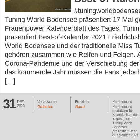
#tuningworldbodens
Tuning World Bodensee präsentiert 17 Mal ge
Frauenpower Kalenderblatt des Tages: Tuni
präsentiert Best-of-Kalender 2021 Friedrichs
World Bodensee und der traditionelle Miss T
gehören zusammen wie Reifen und Felgen. A
Corona-Pandemie und der Verschiebung der 
das kommende Jahr müssen die Fans jedoch
[…]
31
DEZ.
Verfasst von
Erstellt in
Kommentare
2020
Redaktion
Aktuell
Kommentare
deaktiviert
für
Kalenderblatt des
Tages (15):
Tuning World
Bodensee
präsentiert Best-
of-Kalender 2021