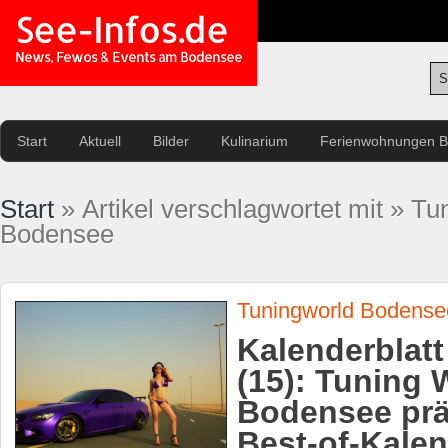
See-Infos.de
News, Fewos & Events am Bodensee
Start
Aktuell
Bilder
Kulinarium
Ferienwohnungen 
Start
» Artikel verschlagwortet mit » Tu
Bodensee
Tuningworld Bodense
Kalenderblatt
(15): Tuning 
Bodensee prä
Best-of-Kale