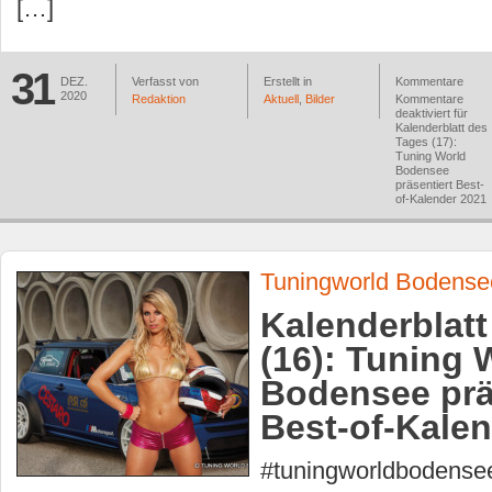
[…]
31
DEZ.
Verfasst von
Erstellt in
Kommentare
2020
Redaktion
Aktuell
,
Bilder
Kommentare
deaktiviert
für
Kalenderblatt des
Tages (17):
Tuning World
Bodensee
präsentiert Best-
of-Kalender 2021
Tuningworld Bodense
Kalenderblatt
(16): Tuning 
Bodensee prä
Best-of-Kale
#tuningworldbodens