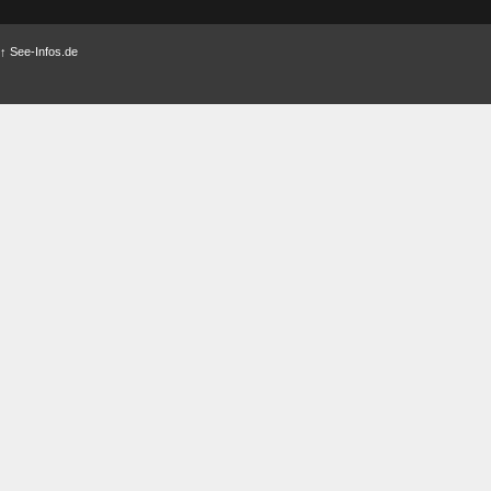
↑
See-Infos.de