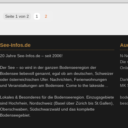
Seite 1 von 2
1
2
See-Infos.de
Au
20 Jahre See-Infos.de – seit 2006!
N-N
Die 
Der See – so wird in der ganzen Bodenseeregion der
Onli
Bodensee liebevoll genannt, egal ob am deutschen, Schweizer
oder österreichischen Ufer. Nachrichten, Ferienwohnungen
Dark
und Veranstaltungen am Bodensee. Come to the lakeside…
MK S
Lokales & Besonderes für die Bodenseeregion. Einzugsgebiete
bod
sind Hochrhein, Nordschweiz (Basel über Zürich bis St.Gallen),
bes
Oberschwaben, Südschwarzwald und das komplette
Bodenseegebiet.