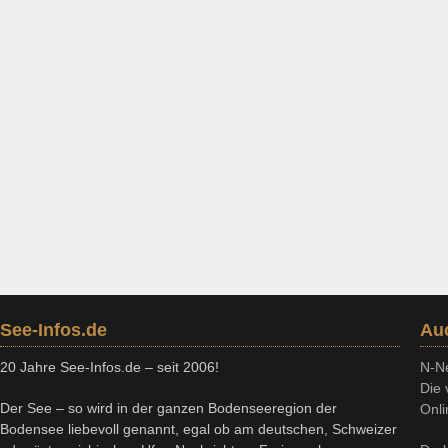
See-Infos.de
Au
20 Jahre See-Infos.de – seit 2006!
N-N
Die 
Der See – so wird in der ganzen Bodenseeregion der
Onli
Bodensee liebevoll genannt, egal ob am deutschen, Schweizer