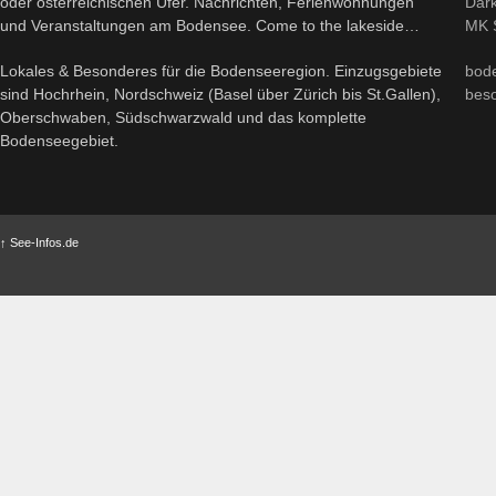
oder österreichischen Ufer. Nachrichten, Ferienwohnungen
Dark
und Veranstaltungen am Bodensee. Come to the lakeside…
MK S
Lokales & Besonderes für die Bodenseeregion. Einzugsgebiete
bod
sind Hochrhein, Nordschweiz (Basel über Zürich bis St.Gallen),
bes
Oberschwaben, Südschwarzwald und das komplette
Bodenseegebiet.
↑
See-Infos.de