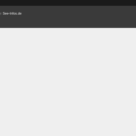
↑
See-Infos.de