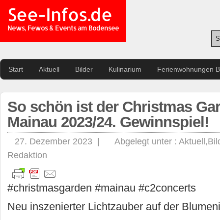
See-Infos.de
News, Fewos & Events am Bodensee
Start
Aktuell
Bilder
Kulinarium
Ferienwohnungen 
So schön ist der Christmas Gar
Mainau 2023/24. Gewinnspiel!
27. Dezember 2023 |
Abgelegt unter :
Aktuell
,
Bil
Redaktion
#christmasgarden #mainau #c2concerts
Neu inszenierter Lichtzauber auf der Blumeni