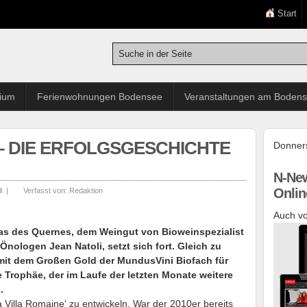
Start
rium
Ferienwohnungen Bodensee
Veranstaltungen am Boden
– DIE ERFOLGSGESCHICHTE
Donners
N-New
Onlin
l
|
Verfasst von:
Redaktion
Auch vo
Mas des Quernes, dem Weingut von Bioweinspezialist
nologen Jean Natoli, setzt sich fort. Gleich zu
it dem Großen Gold der MundusVini Biofach für
 Trophäe, der im Laufe der letzten Monate weitere
.
 Villa Romaine‘ zu entwickeln. War der 2010er bereits