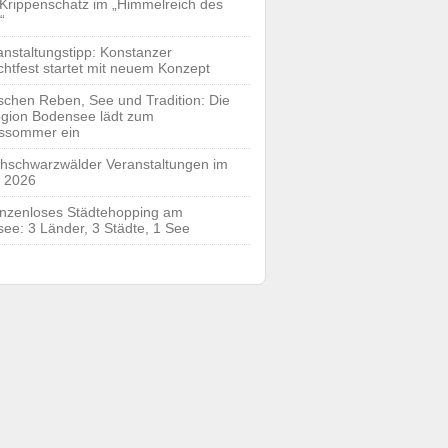
 Krippenschatz im „Himmelreich des
“
anstaltungstipp: Konstanzer
htfest startet mit neuem Konzept
schen Reben, See und Tradition: Die
gion Bodensee lädt zum
ssommer ein
hschwarzwälder Veranstaltungen im
 2026
nzenloses Städtehopping am
ee: 3 Länder, 3 Städte, 1 See