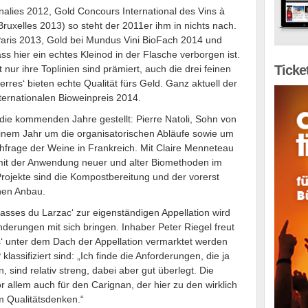
nalies 2012, Gold Concours International des Vins à
uxelles 2013) so steht der 2011er ihm in nichts nach.
aris 2013, Gold bei Mundus Vini BioFach 2014 und
ss hier ein echtes Kleinod in der Flasche verborgen ist.
Ticke
nur ihre Toplinien sind prämiert, auch die drei feinen
erres‘ bieten echte Qualität fürs Geld. Ganz aktuell der
ternationalen Bioweinpreis 2014.
 die kommenden Jahre gestellt: Pierre Natoli, Sohn von
 einem Jahr um die organisatorischen Abläufe sowie um
hfrage der Weine in Frankreich. Mit Claire Menneteau
n mit der Anwendung neuer und alter Biomethoden im
Projekte sind die Kompostbereitung und der vorerst
hen Anbau.
rasses du Larzac‘ zur eigenständigen Appellation wird
erungen mit sich bringen. Inhaber Peter Riegel freut
s‘ unter dem Dach der Appellation vermarktet werden
assifiziert sind: „Ich finde die Anforderungen, die ja
, sind relativ streng, dabei aber gut überlegt. Die
 allem auch für den Carignan, der hier zu den wirklich
m Qualitätsdenken.“