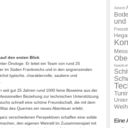
Advent
Bod
und 
Freizeit
Hega
Kon
Mess
Obe
 auf den ersten Blick
nnter Önologe. Er leitet ein Team von rund 25
Radolfzell
ter im Süden Frankreichs und in den angrenzenden
Schi
ichst typische, charaktervolle, saubere und
Sch
.
Tec
ern seit gut 25 Jahren rund 1000 feine Bioweine aus der
Tuni
ofessionellen Beziehung zur technischen Unterstützung
Unte
wuchs schnell eine schöne Freundschaft, die mit dem
Weih
Mas des Quernes ein neues Abenteuer erlebt.
anz verschiedenen Perspektiven schaffen eine solide
Eine 
t machen, den eigenen Weinstil im Zusammenspiel mit