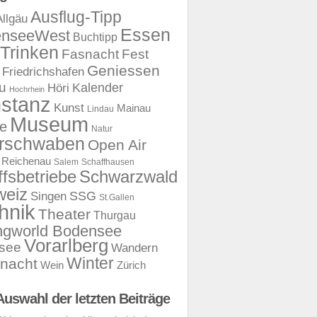
Ausflug-Tipp
Allgäu
Essen
enseeWest
Buchtipp
Trinken
Fasnacht
Fest
Geniessen
Friedrichshafen
u
Kalender
Höri
Hochrhein
stanz
Kunst
Mainau
Lindau
Museum
e
Natur
rschwaben
Open Air
Reichenau
Salem
Schaffhausen
ffsbetriebe
Schwarzwald
weiz
SSG
Singen
St.Gallen
hnik
Theater
Thurgau
ngworld Bodensee
Vorarlberg
rsee
Wandern
Winter
nacht
Wein
Zürich
Auswahl der letzten Beiträge