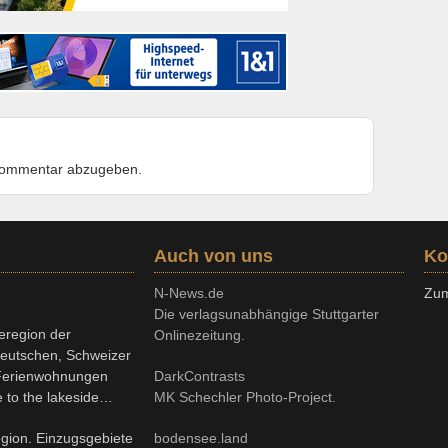
Kommentar abzugeben.
Auch von uns
Ko
N-News.de
Zum
Die verlagsunabhängige Stuttgarter
eregion der
Onlinezeitung.
deutschen, Schweizer
, Ferienwohnungen
DarkContrasts
 to the lakeside…
MK Schechler Photo-Project.
gion. Einzugsgebiete
bodensee.land