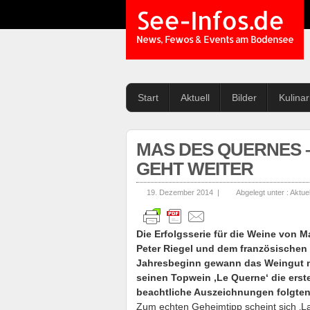
See-Infos.de
News, Fewos & Events am Bodensee
Start
Aktuell
Bilder
Kulina
MAS DES QUERNES 
GEHT WEITER
19. Dezember 2014 |
Abgelegt unter :
Aktuel
Die Erfolgsserie für die Weine von 
Peter Riegel und dem französischen Ö
Jahresbeginn gewann das Weingut m
seinen Topwein ‚Le Querne‘ die erste
beachtliche Auszeichnungen folgten
Zum echten Geheimtipp scheint sich ‚La