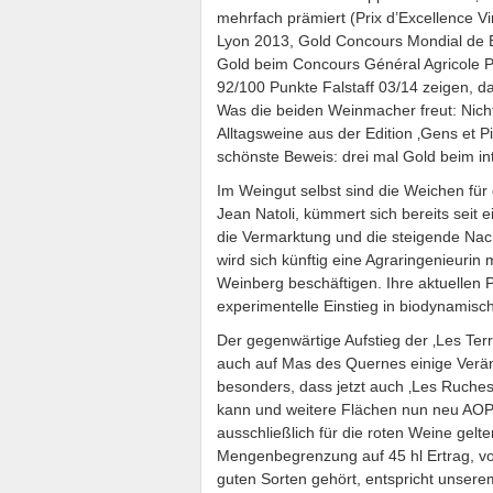
mehrfach prämiert (Prix d’Excellence Vi
Lyon 2013, Gold Concours Mondial de Br
Gold beim Concours Général Agricole P
92/100 Punkte Falstaff 03/14 zeigen, da
Was die beiden Weinmacher freut: Nicht 
Alltagsweine aus der Edition ‚Gens et Pi
schönste Beweis: drei mal Gold beim in
Im Weingut selbst sind die Weichen für
Jean Natoli, kümmert sich bereits seit
die Vermarktung und die steigende Nac
wird sich künftig eine Agraringenieuri
Weinberg beschäftigen. Ihre aktuellen 
experimentelle Einstieg in biodynamisc
Der gegenwärtige Aufstieg der ‚Les Ter
auch auf Mas des Quernes einige Veränd
besonders, dass jetzt auch ‚Les Ruche
kann und weitere Flächen nun neu AOP kl
ausschließlich für die roten Weine gelten
Mengenbegrenzung auf 45 hl Ertrag, vor
guten Sorten gehört, entspricht unsere