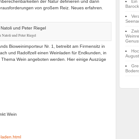
nberechenbarkeiten der Natur definieren und dann
Ein
Barock
 Herausforderungen von großem Reiz. Neues erfahren.
Ver
Seenac
Zwi
n Natoli und Peter Riegel
Weinre
Genus
nds Bioweinimporteur Nr. 1, betreibt am Firmensitz in
Hoc
ch und Radolfzell einen Weinladen für Endkunden, in
August
 Thema Wein angeboten werden. Hier einige Auszüge
Gre
Bodens
unkt Wein
-laden.html