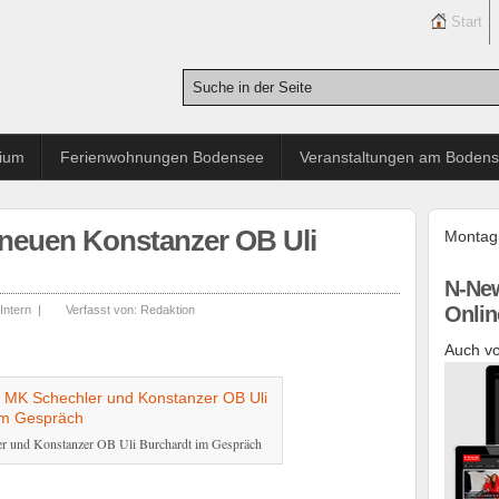
Start
rium
Ferienwohnungen Bodensee
Veranstaltungen am Boden
neuen Konstanzer OB Uli
Montag,
N-New
Onlin
Intern
|
Verfasst von:
Redaktion
Auch vo
ler und Konstanzer OB Uli Burchardt im Gespräch