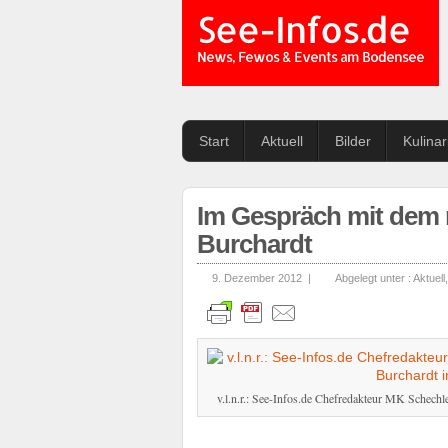
See-Infos.de
News, Fewos & Events am Bodensee
Start
Aktuell
Bilder
Kulina
Im Gespräch mit dem 
Burchardt
9. Dezember 2012 |
Abgelegt unter :
Aktuell
,
v.l.n.r.: See-Infos.de Chefredakteur MK Schech