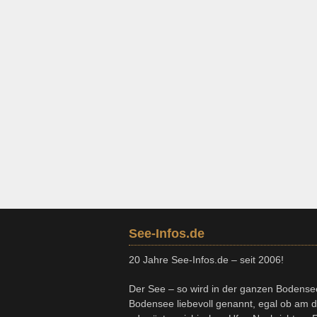
See-Infos.de
20 Jahre See-Infos.de – seit 2006!
Der See – so wird in der ganzen Bodense
Bodensee liebevoll genannt, egal ob am 