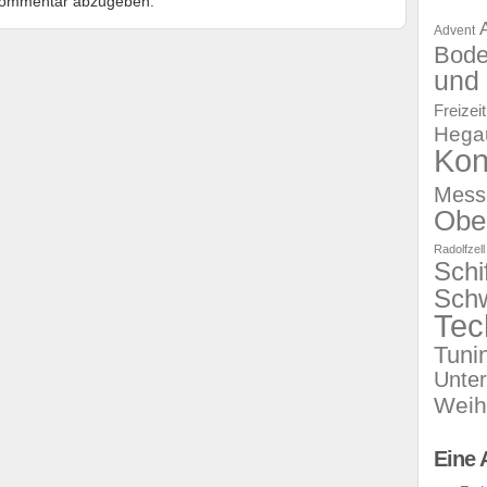
Kommentar abzugeben.
Advent
Bod
und 
Freizeit
Hega
Kon
Mess
Obe
Radolfzell
Schi
Sch
Tec
Tuni
Unte
Weih
Eine 