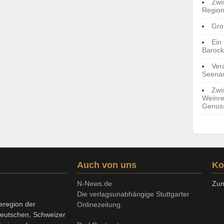
Zwi
Region
Gro
Ein
Barock
Ver
Seenac
Zwi
Weinre
Genus
Auch von uns
Ko
N-News.de
Zum
Die verlagsunabhängige Stuttgarter
eregion der
Onlinezeitung.
deutschen, Schweizer