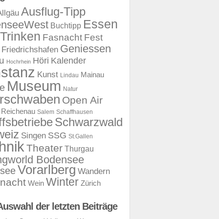
Ausflug-Tipp
Allgäu
Essen
enseeWest
Buchtipp
Trinken
Fasnacht
Fest
Geniessen
Friedrichshafen
u
Kalender
Höri
Hochrhein
stanz
Kunst
Mainau
Lindau
Museum
e
Natur
rschwaben
Open Air
Reichenau
Salem
Schaffhausen
ffsbetriebe
Schwarzwald
weiz
SSG
Singen
St.Gallen
hnik
Theater
Thurgau
ngworld Bodensee
Vorarlberg
rsee
Wandern
Winter
nacht
Wein
Zürich
Auswahl der letzten Beiträge