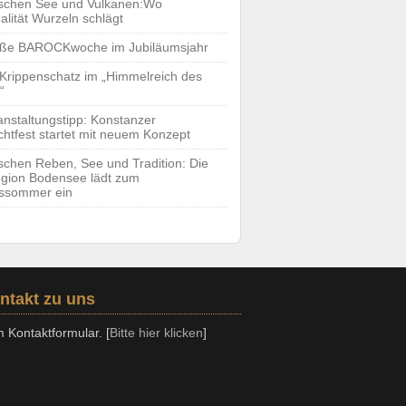
schen See und Vulkanen:Wo
alität Wurzeln schlägt
ße BAROCKwoche im Jubiläumsjahr
 Krippenschatz im „Himmelreich des
“
anstaltungstipp: Konstanzer
htfest startet mit neuem Konzept
schen Reben, See und Tradition: Die
gion Bodensee lädt zum
ssommer ein
ntakt zu uns
 Kontaktformular. [
Bitte hier klicken
]