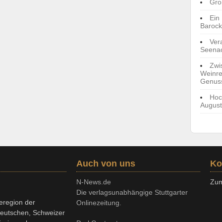
Gro
Ein
Barock
Ver
Seenac
Zwi
Weinre
Genus
Hoc
August
Auch von uns
Ko
N-News.de
Zum
Die verlagsunabhängige Stuttgarter
eregion der
Onlinezeitung.
deutschen, Schweizer