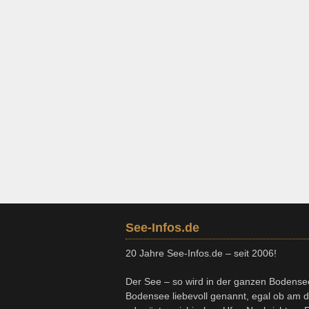
See-Infos.de
20 Jahre See-Infos.de – seit 2006!
Der See – so wird in der ganzen Bodense
Bodensee liebevoll genannt, egal ob am 