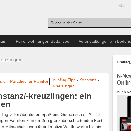
Start
rium
Ferienwohnungen Bodensee
Veranstaltungen am Boden
Kreuzlingen
Freitag
N-New
Ausflug-Tipp
\
Konstanz
\
Onlin
Kreuzlingen
Auch vo
stanz/-kreuzlingen: ein
ien
n Tag voller Abenteuer, Spaß und Gemeinschaft: Am 13.
ngen Familien zum großen grenzüberschreitenden Fest
en Mitmachaktionen über kreative Wettbewerbe bis hin