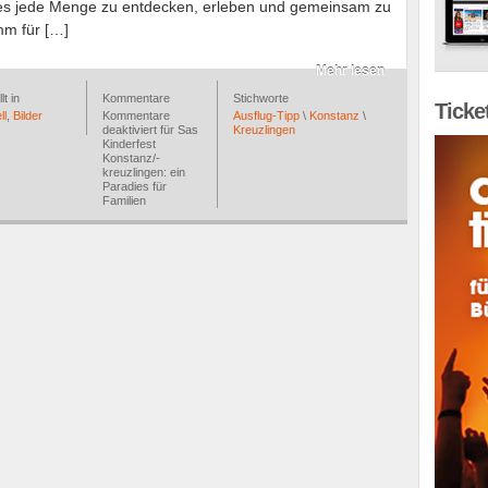
 es jede Menge zu entdecken, erleben und gemeinsam zu
mm für […]
Mehr lesen
lt in
Kommentare
Stichworte
Ticke
ll
,
Bilder
Kommentare
Ausflug-Tipp
\
Konstanz
\
deaktiviert
für Sas
Kreuzlingen
Kinderfest
Konstanz/-
kreuzlingen: ein
Paradies für
Familien