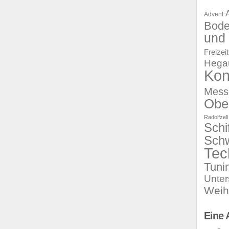
Advent
Bod
und 
Freizeit
Hega
Kon
Mess
Obe
Radolfzell
Schi
Sch
Tec
Tuni
Unte
Weih
Eine 