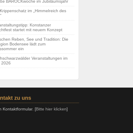
ße BAROCKwoche im Jubiläumsjahr
 Krippenschatz im „Himmelreich des
“
anstaltungstipp: Konstanzer
htfest startet mit neuem Konzept
schen Reben, See und Tradition: Die
gion Bodensee lädt zum
ssommer ein
hschwarzwälder Veranstaltungen im
 2026
ntakt zu uns
 Kontaktformular. [
Bitte hier klicken
]