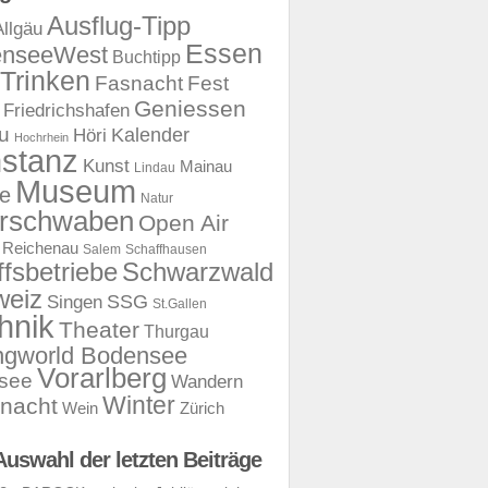
Ausflug-Tipp
Allgäu
Essen
enseeWest
Buchtipp
Trinken
Fasnacht
Fest
Geniessen
Friedrichshafen
u
Kalender
Höri
Hochrhein
stanz
Kunst
Mainau
Lindau
Museum
e
Natur
rschwaben
Open Air
Reichenau
Salem
Schaffhausen
ffsbetriebe
Schwarzwald
weiz
SSG
Singen
St.Gallen
hnik
Theater
Thurgau
ngworld Bodensee
Vorarlberg
rsee
Wandern
Winter
nacht
Wein
Zürich
Auswahl der letzten Beiträge