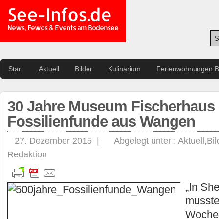
See-Infos.de
News, Fewos & Events am Bodensee
Start
Aktuell
Bilder
Kulinarium
Ferienwohnungen 
30 Jahre Museum Fischerhaus 
Fossilienfunde aus Wangen
27. Dezember 2015 |
Abgelegt unter :
Aktuell
,
Bil
Redaktion
„In Sh
musste
Wochen