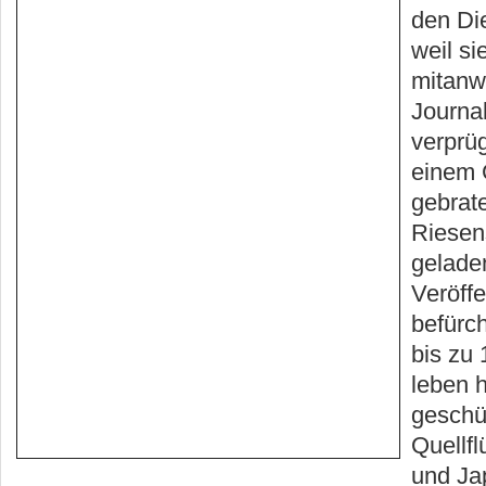
den Die
weil sie
mitan
Journal
verprüg
einem 
gebrat
Riesen
gelade
Veröffe
befürch
bis zu 
leben 
geschü
Quellf
und Ja