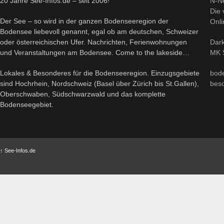
20 Jahre See-Infos.de – seit 2006!
N-N
Die 
Der See – so wird in der ganzen Bodenseeregion der
Onli
Bodensee liebevoll genannt, egal ob am deutschen, Schweizer
oder österreichischen Ufer. Nachrichten, Ferienwohnungen
Dark
und Veranstaltungen am Bodensee. Come to the lakeside…
MK S
Lokales & Besonderes für die Bodenseeregion. Einzugsgebiete
bod
sind Hochrhein, Nordschweiz (Basel über Zürich bis St.Gallen),
bes
Oberschwaben, Südschwarzwald und das komplette
Bodenseegebiet.
↑
See-Infos.de