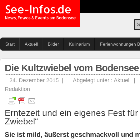
See-Infos.de
News, Fewos & Events am Bodensee
Start
Aktuell
Bilder
Kulinarium
Ferienwohnungen 
Die Kultzwiebel vom Bodensee
24. Dezember 2015 |
Abgelegt unter :
Aktuell
|
Redaktion
Erntezeit und ein eigenes Fest für 
Zwiebel“
Sie ist mild, äußerst geschmackvoll und mi