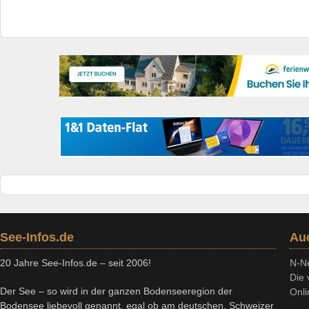
See-Infos.de
Au
20 Jahre See-Infos.de – seit 2006!
N-N
Die 
Der See – so wird in der ganzen Bodenseeregion der
Onli
Bodensee liebevoll genannt, egal ob am deutschen, Schweizer